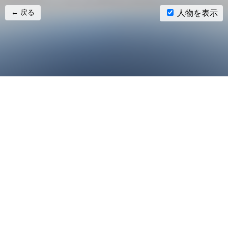
← 戻る
人物を表示