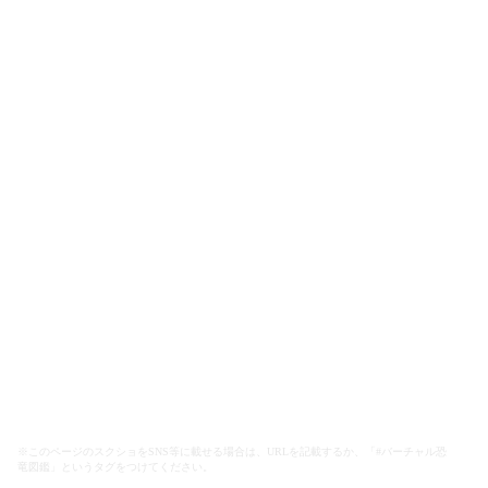
※このページのスクショをSNS等に載せる場合は、URLを記載するか、「#バーチャル恐
竜図鑑」というタグをつけてください。