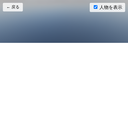
← 戻る
人物を表示