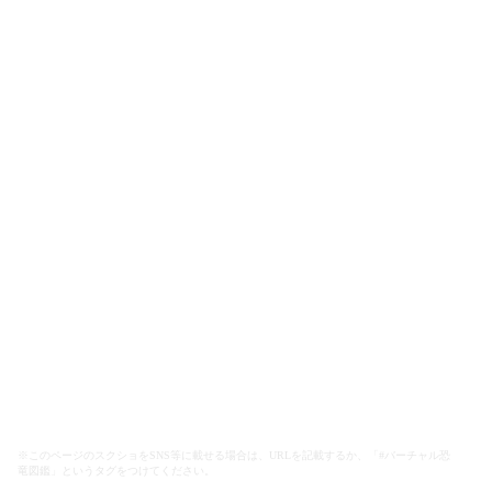
※このページのスクショをSNS等に載せる場合は、URLを記載するか、「#バーチャル恐
竜図鑑」というタグをつけてください。