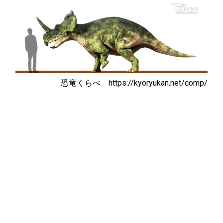
恐竜くらべ
https://kyoryukan.net/comp/