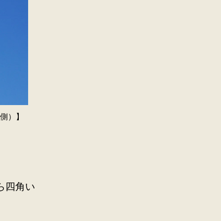
側）】
ら四角い