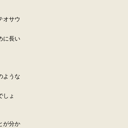
テオサウ
めに長い
のような
でしょ
とが分か