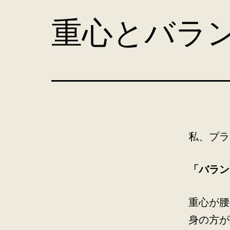
コ
重心とバラ
ン
テ
ン
ツ
へ
ス
キ
私、プラ
ッ
プ
「バラン
重心が腰
身の方が