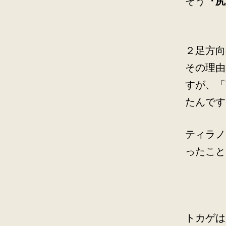
そう
『尻
２足方向
その理由
すが、「
たんです
ティラノ
ったこと
トカゲは