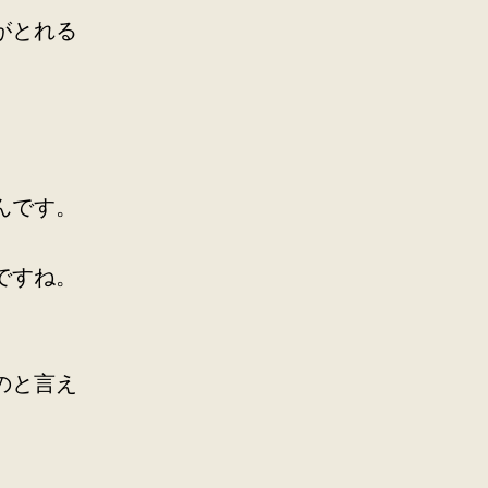
がとれる
んです。
ですね。
のと言え