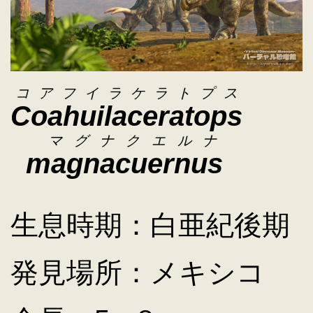
キ
ッ
コアフイラケラトプス
Coahuilaceratops
プ
マグナクエルナ
magnacuernus
生息時期：白亜紀後期
発見場所：メキシコ