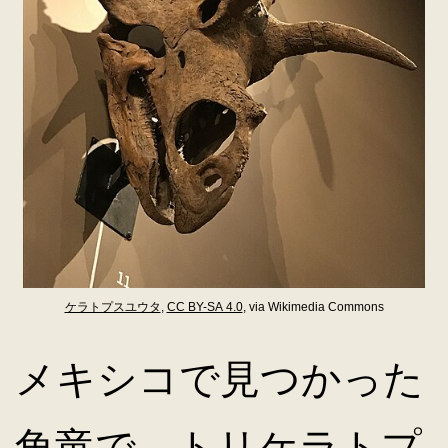
ケラトプスユウタ
,
CC BY-SA 4.0
, via Wikimedia Commons
メキシコで見つかった
角竜で、トリケラトプ