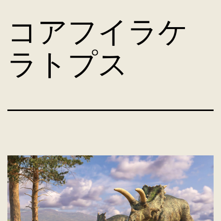
コ
コアフイラケ
ン
ラトプス
テ
ン
ツ
へ
ス