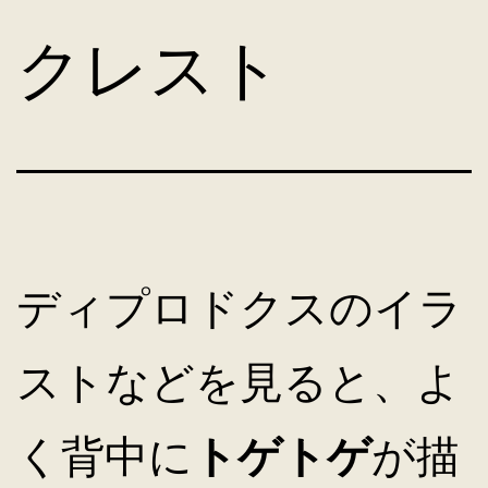
コ
クレスト
ン
テ
ン
ディプロドクスのイラ
ツ
ストなどを見ると、よ
へ
く背中に
トゲトゲ
が描
ス