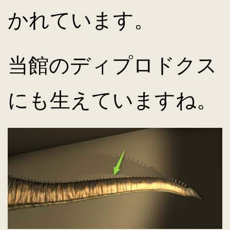
かれています。
キ
当館のディプロドクス
ッ
にも生えていますね。
プ