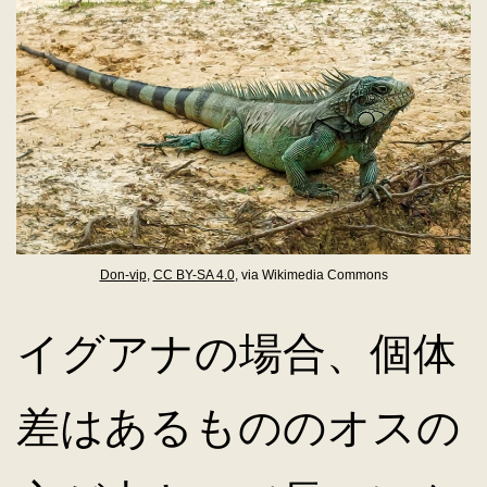
Don-vip
,
CC BY-SA 4.0
, via Wikimedia Commons
イグアナの場合、個体
差はあるもののオスの