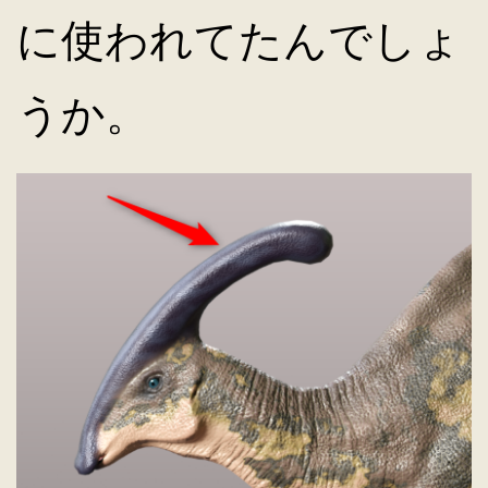
に使われてたんでしょ
キ
うか。
ッ
プ