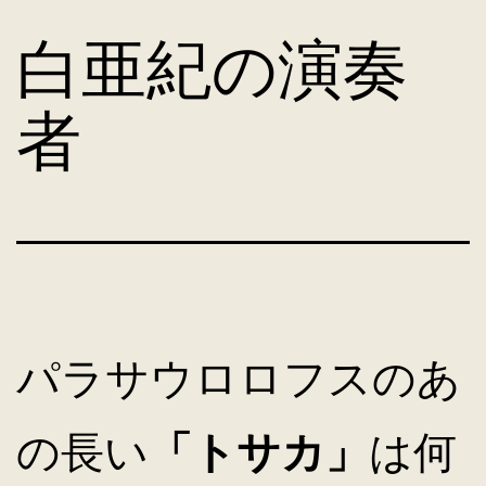
コ
白亜紀の演奏
ン
者
テ
ン
ツ
パラサウロロフスのあ
へ
の長い
「トサカ」
は何
ス