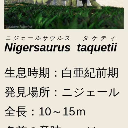
キ
ッ
ニジェールサウルス
タケティ
Nigersaurus
taquetii
プ
生息時期：白亜紀前期
発見場所：ニジェール
全長：10～15ｍ