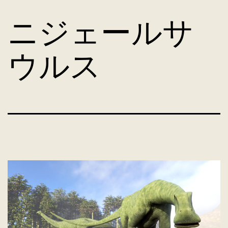
コ
ニジェールサ
ン
ウルス
テ
ン
ツ
へ
ス