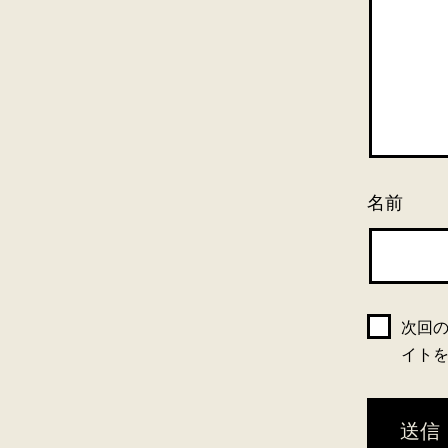
名前
次回
イト