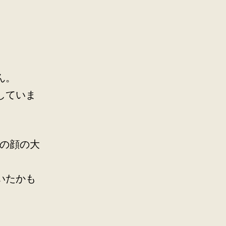
ん。
していま
スの顔の大
いたかも