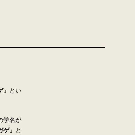
、
ゲ」
とい
の学名が
ガゲ」
と