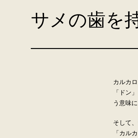
コ
サメの歯を
ン
テ
ン
ツ
へ
ス
キ
カルカロ
ッ
「ドン」
プ
う意味に
そして、
「カルカ