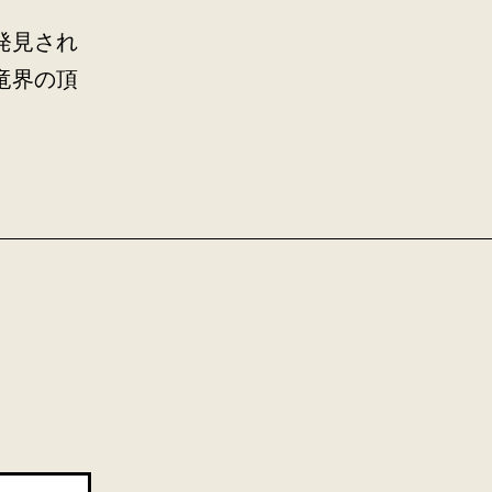
発見され
竜界の頂