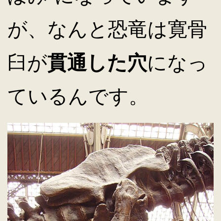
が、なんと恐竜は寛骨
臼が
貫通した穴
になっ
ているんです。