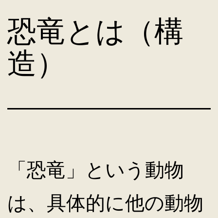
コ
恐竜とは（構
ン
造）
テ
ン
ツ
「恐竜」という動物
へ
は、具体的に他の動物
ス