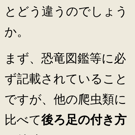
とどう違うのでしょう
キ
か。
ッ
まず、恐竜図鑑等に必
プ
ず記載されていること
ですが、他の爬虫類に
比べて
後ろ足の付き方