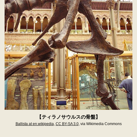
【ティラノサウルスの骨盤】
Ballista at en.wikipedia
,
CC BY-SA 3.0
, via Wikimedia Commons