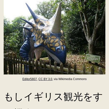
Editor5807
,
CC BY 3.0
, via Wikimedia Commons
もしイギリス観光をす