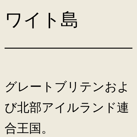
コ
ワイト島
ン
テ
ン
グレートブリテンおよ
ツ
び北部アイルランド連
へ
合王国。
ス