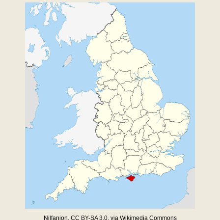
Nilfanion
,
CC BY-SA 3.0
, via Wikimedia Commons