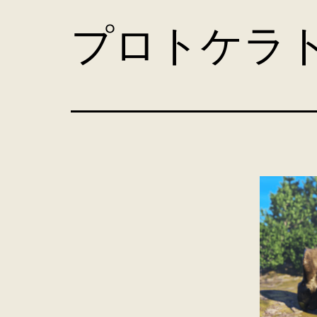
コ
プロトケラ
ン
テ
ン
ツ
へ
ス
キ
ッ
プ