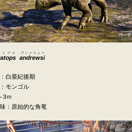
ラトプス
アンドリュー
ratops
andrewsi
：白亜紀後期
：モンゴル
～3ｍ
味：原始的な角竜