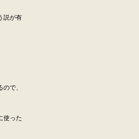
う説が有
るので、
に使った