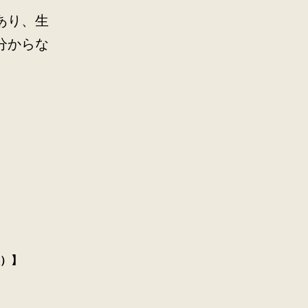
あり、生
分からな
）】