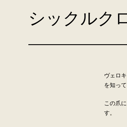
コ
シックルク
ン
テ
ン
ツ
へ
ス
キ
ヴェロキ
ッ
を知って
プ
この爪に
す。