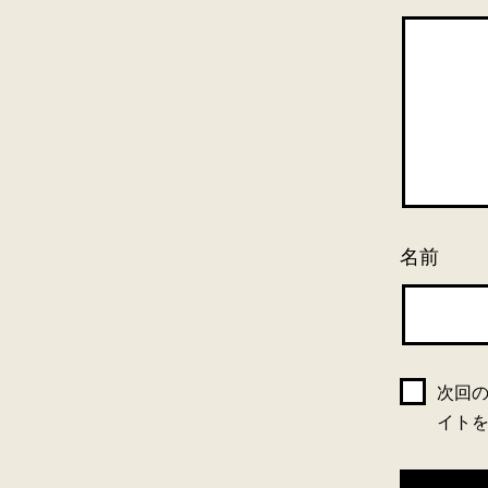
名前
次回
イト