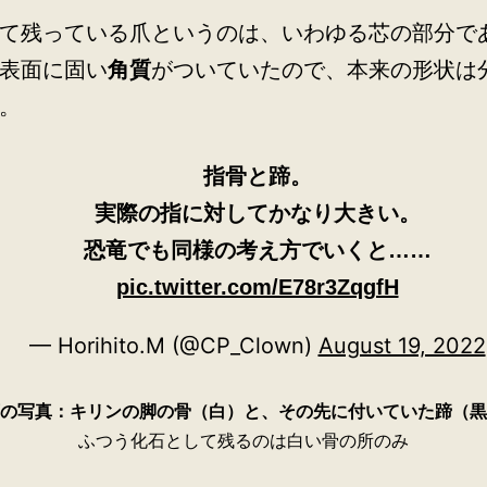
て残っている爪というのは、いわゆる芯の部分で
表面に固い
角質
がついていたので、本来の形状は
。
指骨と蹄。
実際の指に対してかなり大きい。
恐竜でも同様の考え方でいくと……
pic.twitter.com/E78r3ZqgfH
— Horihito.M (@CP_Clown)
August 19, 2022
の写真：キリンの脚の骨（白）と、その先に付いていた蹄（黒
ふつう化石として残るのは白い骨の所のみ