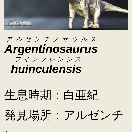
キ
ッ
アルゼンチノサウルス
Argentinosaurus
プ
フインクレンシス
huinculensis
生息時期：白亜紀
発見場所：アルゼンチ