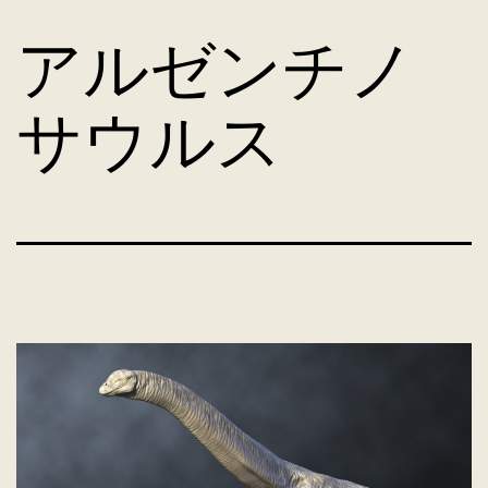
コ
アルゼンチノ
ン
サウルス
テ
ン
ツ
へ
ス