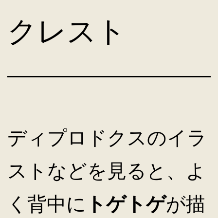
コ
クレスト
ン
テ
ン
ディプロドクスのイラ
ツ
ストなどを見ると、よ
へ
く背中に
トゲトゲ
が描
ス