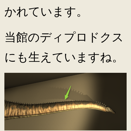
かれています。
キ
当館のディプロドクス
ッ
にも生えていますね。
プ