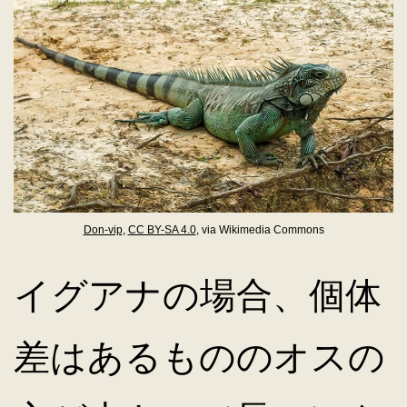
Don-vip
,
CC BY-SA 4.0
, via Wikimedia Commons
イグアナの場合、個体
差はあるもののオスの