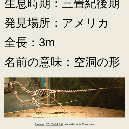
生息時期：三畳紀後期
発見場所：アメリカ
全長：3m
名前の意味：空洞の形
Firsfron
,
CC BY-SA 3.0
, via Wikimedia Commons