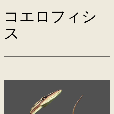
コ
コエロフィシ
ン
ス
テ
ン
ツ
へ
ス