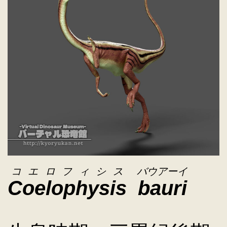
キ
ッ
プ
コエロフィシス
バウアーイ
Coelophysis
bauri