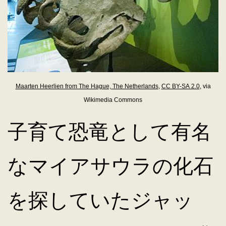
Maarten Heerlien from The Hague, The Netherlands
,
CC BY-SA 2.0
, via
Wikimedia Commons
子育て恐竜として有名
なマイアサウラの化石
を探していたジャッ