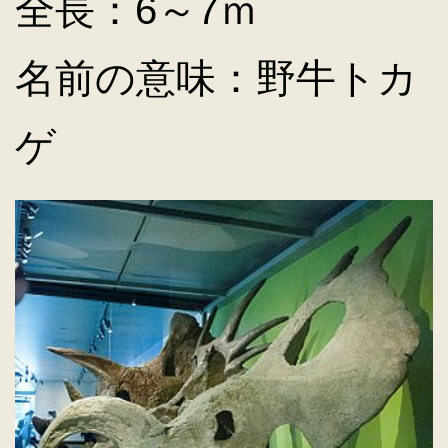
全長：6～7ｍ
名前の意味：野牛トカ
ゲ