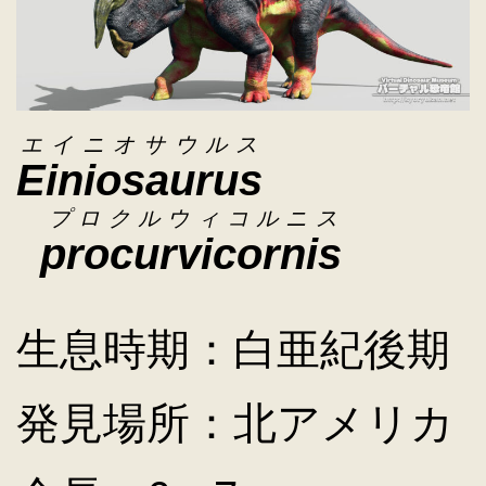
キ
ッ
エイニオサウルス
Einiosaurus
プ
プロクルウィコルニス
procurvicornis
生息時期：白亜紀後期
発見場所：北アメリカ