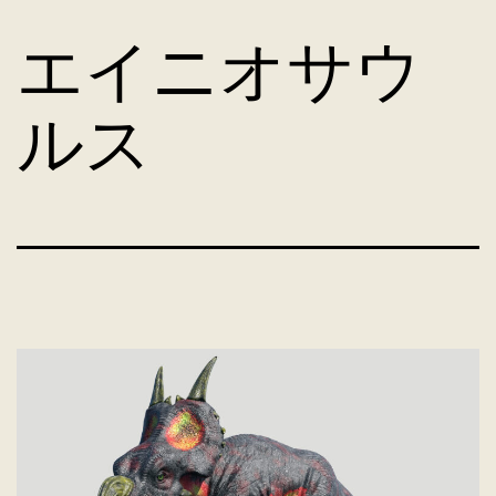
コ
エイニオサウ
ン
ルス
テ
ン
ツ
へ
ス