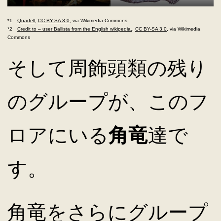
*1
Quadell
,
CC BY-SA 3.0
, via Wikimedia Commons
*2
Credit to – user Ballista from the English wikipedia.
,
CC BY-SA 3.0
, via Wikimedia
Commons
そして周飾頭類の残り
のグループが、このフ
ロアにいる
角竜
達で
す。
角竜をさらにグループ