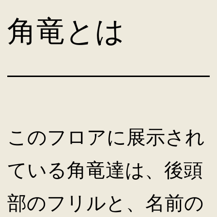
コ
角竜とは
ン
テ
ン
このフロアに展示され
ツ
ている角竜達は、後頭
へ
部のフリルと、名前の
ス