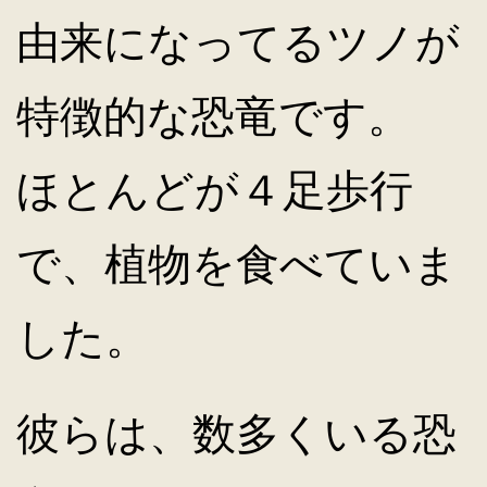
由来になってるツノが
キ
特徴的な恐竜です。
ッ
ほとんどが４足歩行
プ
で、植物を食べていま
した。
彼らは、数多くいる恐