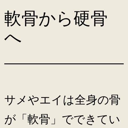
コ
軟骨から硬骨
ン
へ
テ
ン
ツ
サメやエイは全身の骨
へ
が「軟骨」でできてい
ス