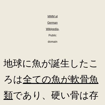
MMM at
German
Wikipedia
,
Public
domain
地球に魚が誕生したこ
ろは
全ての魚が軟骨魚
類
であり、硬い骨は存