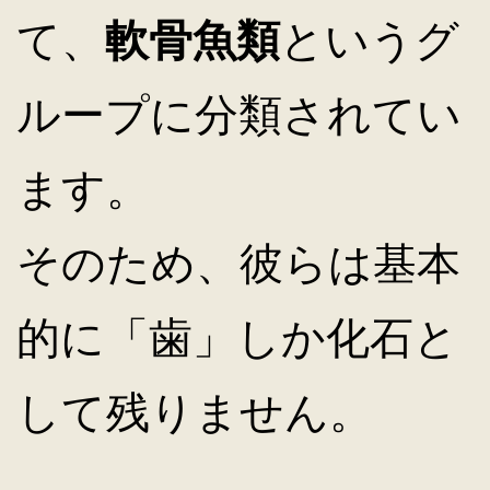
て、
軟骨魚類
というグ
キ
ループに分類されてい
ッ
ます。
プ
そのため、彼らは基本
的に「歯」しか化石と
して残りません。